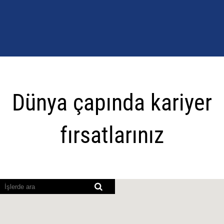
Dünya
çapında
Dünya çapında kariyer
kariyer
fırsatlarınız
fırsatlarınız
Ekran
okuyucular
aşağıdaki
aranabilir