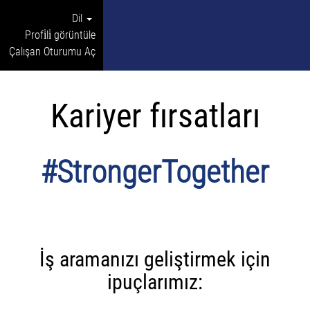
Dil
Profi̇li̇ görüntüle
Çalışan Oturumu Aç
Kariyer fırsatları
#StrongerTogether
İş aramanızı geliştirmek için
ipuçlarımız: