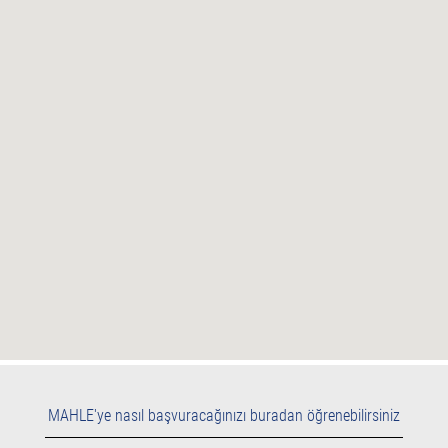
haritayı
okuyamıyor.
MAHLE'ye nasıl başvuracağınızı buradan öğrenebilirsiniz