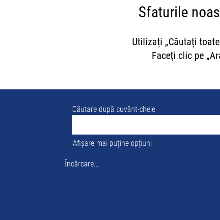
Sfaturile noa
Utilizați „Căutați toa
Faceți clic pe „A
Căutare după cuvânt-cheie
Afișare mai puține opțiuni
Încărcare...