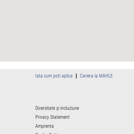
hartă
care
poate
fi
căutată.
Iata cum poti aplica
Cariera la MAHLE
Diversitate și incluziune
Privacy Statement
Amprenta