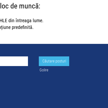
 loc de muncă:
AHLE din întreaga lume.
țiune predefinită.
Golire