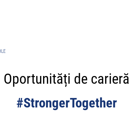
HLE
Oportunități de carieră
#StrongerTogether