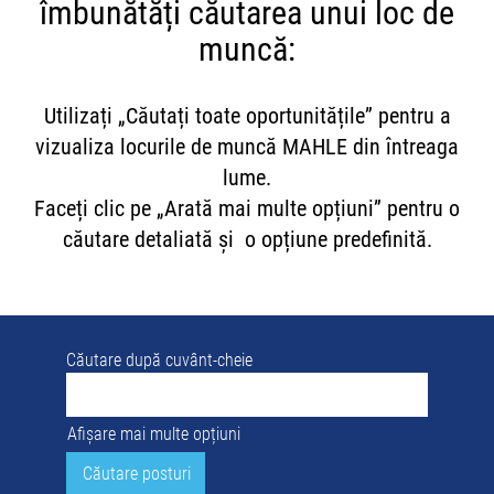
îmbunătăți căutarea unui loc de
muncă:
Utilizați „Căutați toate oportunitățile” pentru a
vizualiza locurile de muncă MAHLE din întreaga
lume.
Faceți clic pe „Arată mai multe opțiuni” pentru o
căutare detaliată și o opțiune predefinită.
Căutare după cuvânt-cheie
Afișare mai multe opțiuni