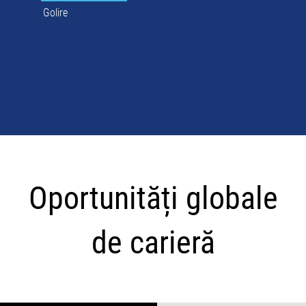
Golire
Oportunități
globale
Oportunități globale
de
carieră
de carieră