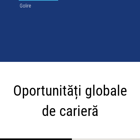
Golire
Oportunități
globale
Oportunități globale
de
carieră
de carieră