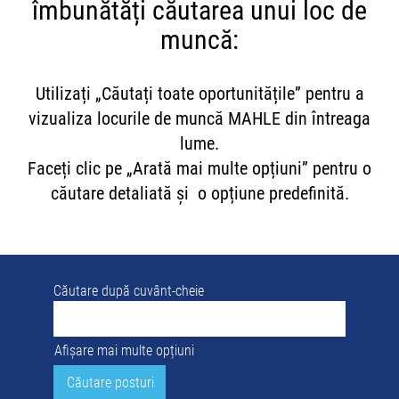
îmbunătăți căutarea unui loc de
muncă:
Utilizați „Căutați toate oportunitățile” pentru a
vizualiza locurile de muncă MAHLE din întreaga
lume.
Faceți clic pe „Arată mai multe opțiuni” pentru o
căutare detaliată și o opțiune predefinită.
Căutare după cuvânt-cheie
Afișare mai multe opțiuni