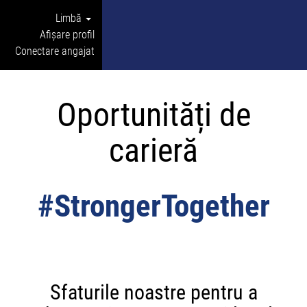
Limbă
Afișare profil
Conectare angajat
Oportunități de
carieră
#StrongerTogether
Sfaturile noastre pentru a