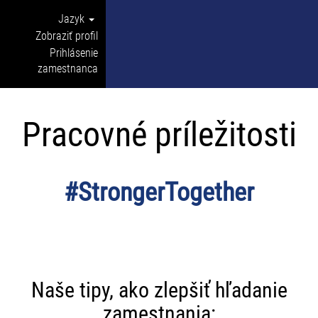
Jazyk
Zobraziť profil
Prihlásenie
zamestnanca
Pracovné príležitosti
#StrongerTogether
Naše tipy, ako zlepšiť hľadanie
zamestnania: