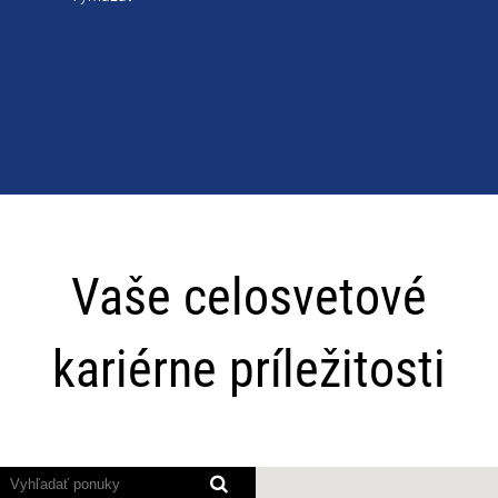
Vaše
celosvetové
Vaše celosvetové
kariérne
príležitosti
kariérne príležitosti
Programy