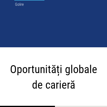
Golire
Oportunități
globale
Oportunități globale
de
carieră
de carieră