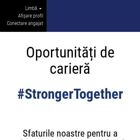
Limbă
Afișare profil
Conectare angajat
Oportunități de
carieră
#StrongerTogether
Sfaturile noastre pentru a