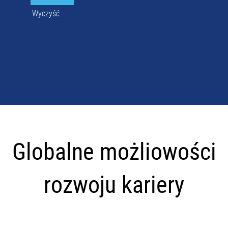
Wyczyść
Globalne
możliowości
Globalne możliowości
rozwoju
kariery
rozwoju kariery