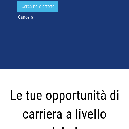
Cancella
Le
tue
Le tue opportunità di
opportunità
di
carriera a livello