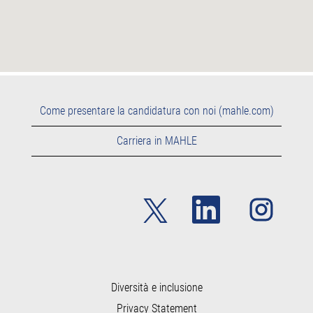
Come presentare la candidatura con noi (mahle.com)
Carriera in MAHLE
S
S
S
i
i
i
a
a
a
p
p
p
r
r
r
e
e
e
i
i
i
n
n
n
u
u
Diversità e inclusione
u
n
n
n
Privacy Statement
a
a