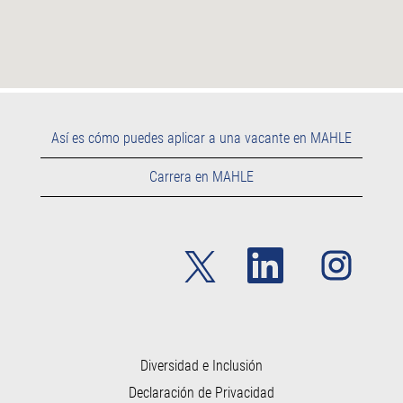
Así es cómo puedes aplicar a una vacante en MAHLE
Carrera en MAHLE
S
S
S
e
e
e
a
a
a
b
b
b
r
r
r
e
e
e
e
e
e
n
n
n
u
u
Diversidad e Inclusión
u
n
n
n
Declaración de Privacidad
a
a
a