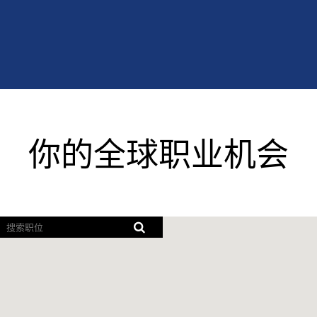
你
的
你的全球职业机会
全
球
屏
职
幕
阅
业
读
器
无