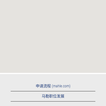
机
法
读
会
取
以
下
可
搜
索
地
图。
申请流程 (mahle.com)
马勒职位发展