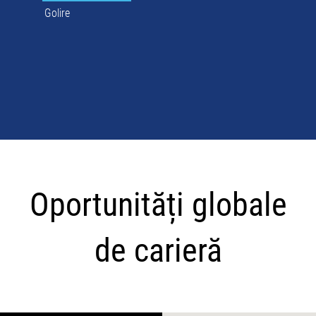
Golire
Oportunități
globale
Oportunități globale
de
carieră
de carieră