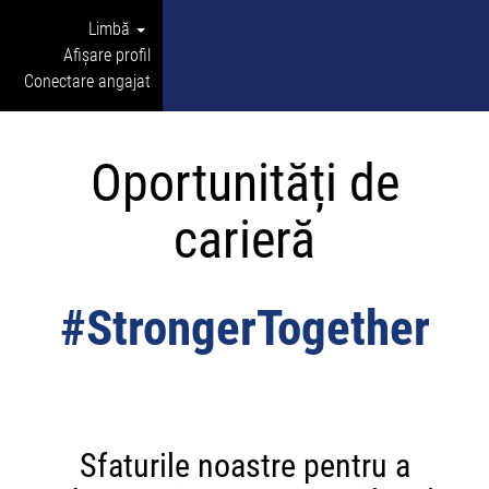
Limbă
Afișare profil
Conectare angajat
Oportunități de
carieră
#StrongerTogether
Sfaturile noastre pentru a