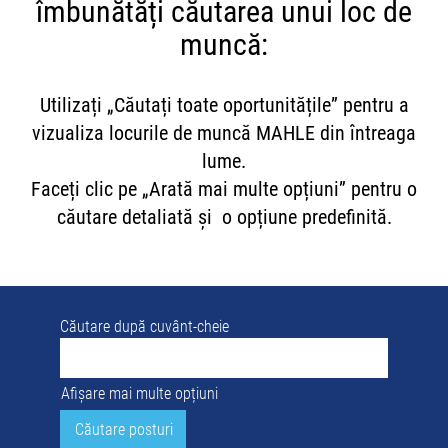
îmbunătăți căutarea unui loc de
muncă:
Utilizați „Căutați toate oportunitățile” pentru a
vizualiza locurile de muncă MAHLE din întreaga
lume.
Faceți clic pe „Arată mai multe opțiuni” pentru o
căutare detaliată și o opțiune predefinită.
Căutare după cuvânt-cheie
Afișare mai multe opțiuni