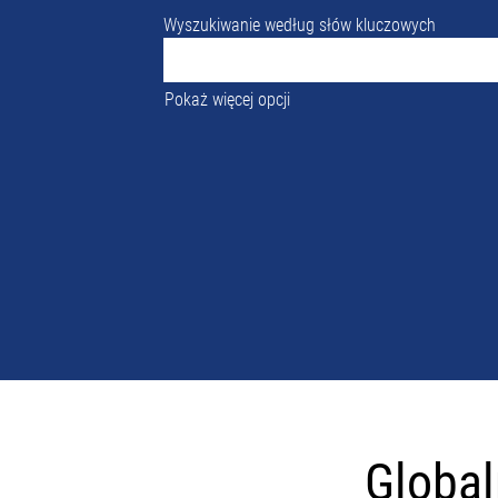
Wyszukiwanie według słów kluczowych
Pokaż więcej opcji
Globalne
możliowośc
Global
rozwoju