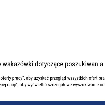
ożliwości rozwoju karie
#StrongerTogether
 wskazówki dotyczące poszukiwania 
e oferty pracy”, aby uzyskać przegląd wszystkich ofert p
ęcej opcji”, aby wyświetlić szczegółowe wyszukiwanie ora