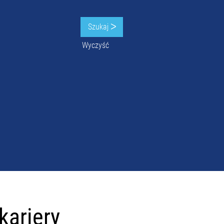
Wyczyść
kariery