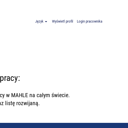
ry
Język
Wyświetl profil
Login pracownika
pracy:
racy w MAHLE na całym świecie.
z listę rozwijaną.