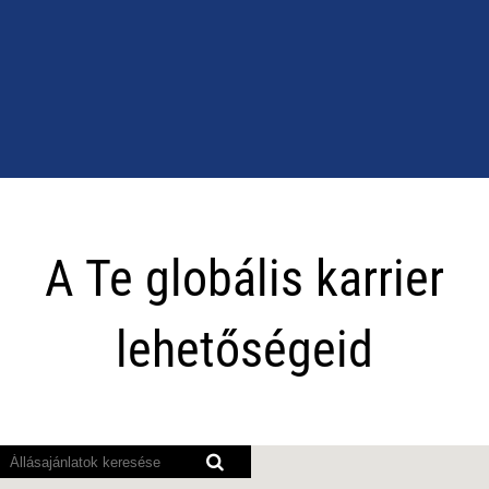
A
Te
A Te globális karrier
globális
karrier
lehetőségeid
lehetőségeid
A
képernyőolvasó