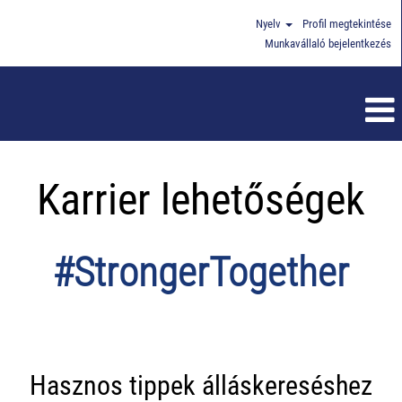
Nyelv
Profil megtekintése
Munkavállaló bejelentkezés
Karrier lehetőségek
#StrongerTogether
Hasznos tippek álláskereséshez