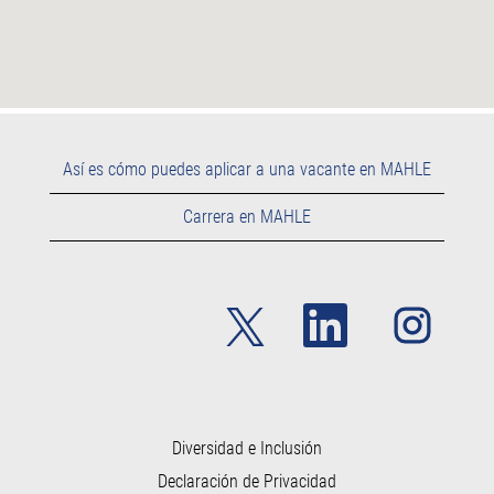
Así es cómo puedes aplicar a una vacante en MAHLE
Carrera en MAHLE
S
S
S
e
e
e
a
a
a
b
b
b
r
r
r
e
e
e
e
e
e
n
n
n
u
u
Diversidad e Inclusión
u
n
n
n
Declaración de Privacidad
a
a
a